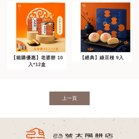
【箱購優惠】老婆餅 10
【經典】綠豆椪 9入
入*12盒
上一頁