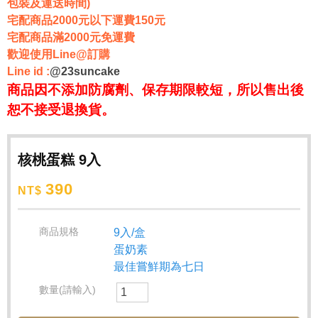
包裝及運送時間)
宅配商品2000元以下運費150元
宅配商品滿2000元免運費
歡迎使用Line@訂購
Line id :
@23suncake
商品因不添加防腐劑、保存期限較短，所以售出後
恕不接受退換貨。
核桃蛋糕 9入
390
NT$
商品規格
9入/盒
蛋奶素
最佳嘗鮮期為七日
數量(請輸入)