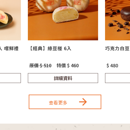
入 嚐鮮禮
【經典】綠豆椪 6入
巧克力白豆
原價 $ 510
特價 $ 460
$ 480
詳細資料
查看更多