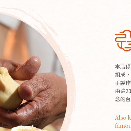
本店係
組成，
手製作
由路2
念的台
Also k
famou