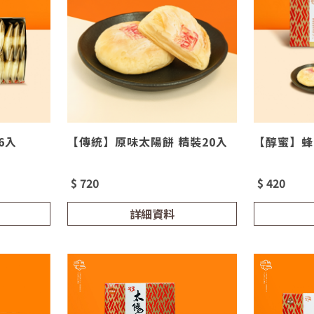
6入
【傳統】原味太陽餅 精裝20入
【醇蜜】蜂
$ 720
$ 420
詳細資料