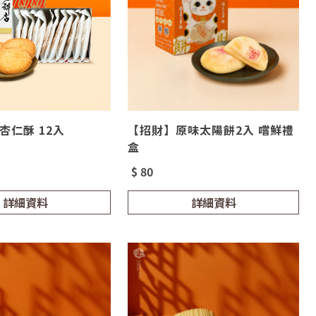
杏仁酥 12入
【招財】原味太陽餅2入 嚐鮮禮
盒
$ 80
詳細資料
詳細資料