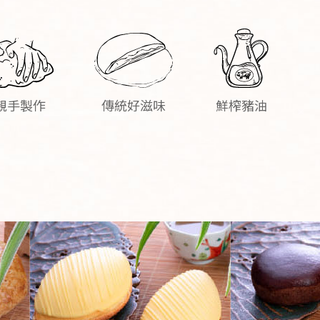
親手製作
傳統好滋味
鮮榨豬油